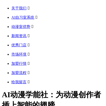
关于我们

AI自习室系统

动漫室优势

新闻资讯

优秀门店

市场环境

加盟行情

加盟流程

给我留言

AI动漫学能社：为动漫创作者
插上智能的翅膀