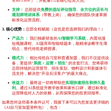
常80-150㎡），并配备1-2名核心运营人员。
支持：
总部提供
免费的选址评估指导、全方位的店长与
规划师培训体系
（带教上岗），确保您的团队快速掌握
标准化运营流程。
3. 核心优势：
总部全程赋能（这也是您选择我们的理由！）
产品力 ：
我们独家研发的
AI智能学习系统
，内置动漫
短视频课程、AI题库和智能错题本，能精准诊断学生薄
弱点，替代传统老师授课。
模式力 ：
相比传统自习室和普通加盟，我们不仅提供设
备，更提供“
系统 + 运营 + 招生
” 的全套打法。您将获得
总部持续的运营督导、招生策划、物料设计和新媒体引
流支持，解决您“开业后没客户”的最大痛点。
收益力 ：
最终这一切将帮助您
实现快速招生和持久盈
利
。通过AI系统提升教学效果和家长口碑，通过标准化
运营降低对人力的依赖，从而保障您的投资回报率。
如果您对这些基本条件认可，我接下来可以为您发送更详细的
《AI自习室加盟资料包》，包含：