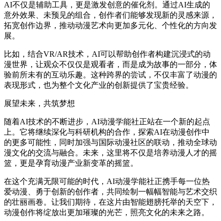
AI不仅是辅助工具，更是激发创意的催化剂。通过AI生成的
意外效果、未预见的组合，创作者们能够发现新的灵感来源，
拓宽创作边界，推动动漫艺术向更加多元化、个性化的方向发
展。
比如，结合VR/AR技术，AI可以帮助创作者构建沉浸式的动
漫世界，让观众不仅仅是观看者，而是成为故事的一部分，体
验前所未有的互动乐趣。这种跨界的尝试，不仅丰富了动漫的
表现形式，也为整个文化产业的创新提供了宝贵经验。
展望未来，共筑梦想
随着AI技术的不断进步，AI动漫学能社正站在一个新的起点
上。它将继续深化与科研机构的合作，探索AI在动漫创作中
的更多可能性，同时加强与国际动漫社区的联动，推动全球动
漫文化的交流与融合。未来，这里将不仅是培养动漫人才的摇
篮，更是孕育动漫产业新变革的摇篮。
在这个充满无限可能的时代，AI动漫学能社正携手每一位热
爱动漫、勇于创新的创作者，共同绘制一幅幅智能与艺术交织
的壮丽画卷。让我们期待，在这片由智能翅膀托举的天空下，
动漫创作将绽放出更加璀璨的光芒，照亮文化的未来之路。