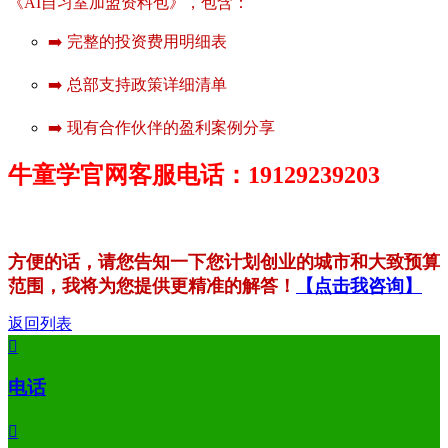
《AI自习室加盟资料包》，包含：
➡️ 完整的投资费用明细表
➡️ 总部支持政策详细清单
➡️ 现有合作伙伴的盈利案例分享
牛童学官网客服电话：19129239203
方便的话，请您告知一下您计划创业的城市和大致预算
范围，我将为您提供更精准的解答！
【点击我咨询】
返回列表

电话
