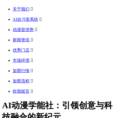
关于我们

AI自习室系统

动漫室优势

新闻资讯

优秀门店

市场环境

加盟行情

加盟流程

给我留言

AI动漫学能社：引领创意与科
技融合的新纪元