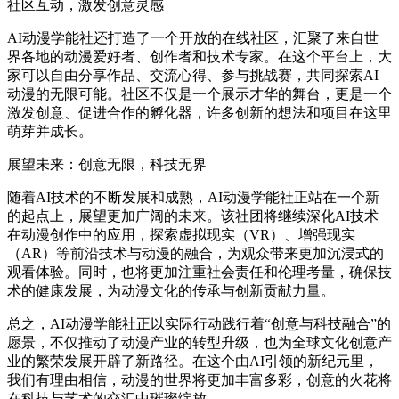
社区互动，激发创意灵感
AI动漫学能社还打造了一个开放的在线社区，汇聚了来自世
界各地的动漫爱好者、创作者和技术专家。在这个平台上，大
家可以自由分享作品、交流心得、参与挑战赛，共同探索AI
动漫的无限可能。社区不仅是一个展示才华的舞台，更是一个
激发创意、促进合作的孵化器，许多创新的想法和项目在这里
萌芽并成长。
展望未来：创意无限，科技无界
随着AI技术的不断发展和成熟，AI动漫学能社正站在一个新
的起点上，展望更加广阔的未来。该社团将继续深化AI技术
在动漫创作中的应用，探索虚拟现实（VR）、增强现实
（AR）等前沿技术与动漫的融合，为观众带来更加沉浸式的
观看体验。同时，也将更加注重社会责任和伦理考量，确保技
术的健康发展，为动漫文化的传承与创新贡献力量。
总之，AI动漫学能社正以实际行动践行着“创意与科技融合”的
愿景，不仅推动了动漫产业的转型升级，也为全球文化创意产
业的繁荣发展开辟了新路径。在这个由AI引领的新纪元里，
我们有理由相信，动漫的世界将更加丰富多彩，创意的火花将
在科技与艺术的交汇中璀璨绽放。