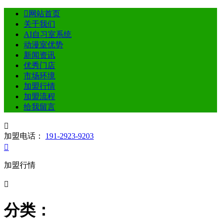

网站首页
关于我们
AI自习室系统
动漫室优势
新闻资讯
优秀门店
市场环境
加盟行情
加盟流程
给我留言

加盟电话：
191-2923-9203

加盟行情

分类：