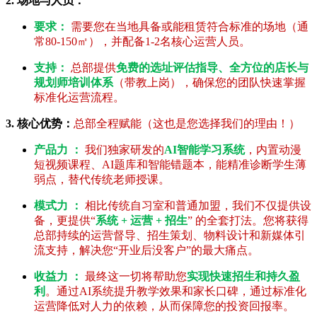
2. 场地与人员：
要求：
需要您在当地具备或能租赁符合标准的场地（通
常80-150㎡），并配备1-2名核心运营人员。
支持：
总部提供
免费的选址评估指导、全方位的店长与
规划师培训体系
（带教上岗），确保您的团队快速掌握
标准化运营流程。
3. 核心优势：
总部全程赋能（这也是您选择我们的理由！）
产品力 ：
我们独家研发的
AI智能学习系统
，内置动漫
短视频课程、AI题库和智能错题本，能精准诊断学生薄
弱点，替代传统老师授课。
模式力 ：
相比传统自习室和普通加盟，我们不仅提供设
备，更提供“
系统 + 运营 + 招生
” 的全套打法。您将获得
总部持续的运营督导、招生策划、物料设计和新媒体引
流支持，解决您“开业后没客户”的最大痛点。
收益力 ：
最终这一切将帮助您
实现快速招生和持久盈
利
。通过AI系统提升教学效果和家长口碑，通过标准化
运营降低对人力的依赖，从而保障您的投资回报率。