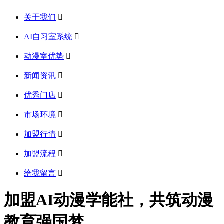
关于我们

AI自习室系统

动漫室优势

新闻资讯

优秀门店

市场环境

加盟行情

加盟流程

给我留言

加盟AI动漫学能社，共筑动漫
教育强国梦