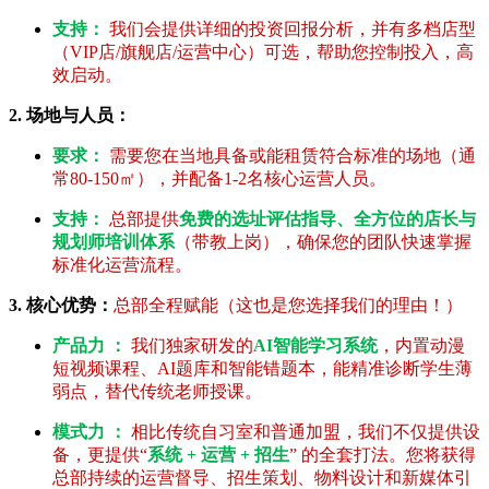
支持：
我们会提供详细的投资回报分析，并有多档店型
（VIP店/旗舰店/运营中心）可选，帮助您控制投入，高
效启动。
2. 场地与人员：
要求：
需要您在当地具备或能租赁符合标准的场地（通
常80-150㎡），并配备1-2名核心运营人员。
支持：
总部提供
免费的选址评估指导、全方位的店长与
规划师培训体系
（带教上岗），确保您的团队快速掌握
标准化运营流程。
3. 核心优势：
总部全程赋能（这也是您选择我们的理由！）
产品力 ：
我们独家研发的
AI智能学习系统
，内置动漫
短视频课程、AI题库和智能错题本，能精准诊断学生薄
弱点，替代传统老师授课。
模式力 ：
相比传统自习室和普通加盟，我们不仅提供设
备，更提供“
系统 + 运营 + 招生
” 的全套打法。您将获得
总部持续的运营督导、招生策划、物料设计和新媒体引