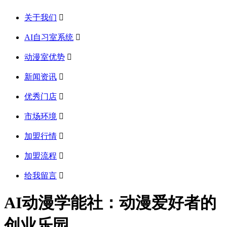
关于我们

AI自习室系统

动漫室优势

新闻资讯

优秀门店

市场环境

加盟行情

加盟流程

给我留言

AI动漫学能社：动漫爱好者的
创业乐园