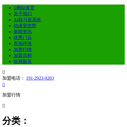

网站首页
关于我们
AI自习室系统
动漫室优势
新闻资讯
优秀门店
市场环境
加盟行情
加盟流程
给我留言

加盟电话：
191-2923-9203

加盟行情

分类：