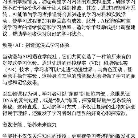
习者的掌握情况，动态调整学习内容的难度和进度，确保学习
既不过于轻松也不至于让人感到挫败。其次，通过智能推荐系
统，AI能够为学习者推送符合其兴趣的学习材料和实践活
动，使学习过程更加有趣且富有成效。此外，AI还能实时监
测学习者的情绪状态和学习效率，适时给予鼓励或提出调整建
议，帮助学习者保持良好的学习状态。
动漫+AI：创造沉浸式学习体验
当动漫与AI相遇在学能社，它们共同创造了一种前所未有的
沉浸式学习体验。通过先进的虚拟现实（VR）和增强现实
（AR）技术，学习者可以“走进”动漫世界，与角色互动，甚
至亲手操作实验，这种身临其境的感觉极大地增强了学习的参
与感和记忆效果。
以生物课程为例，学习者可以“穿越”到细胞内部，亲眼见证
DNA的复制过程，或是“潜入”海底，探索珊瑚礁生态系统的
奥秘。这种直观、互动的学习方式，不仅让复杂的生物知识变
得易于理解，还激发了学习者对自然界的好奇心和探索欲。
激发潜能，培养未来能力
学能社不仅仅关注知识的传授，更重视学习者潜能的激发和未