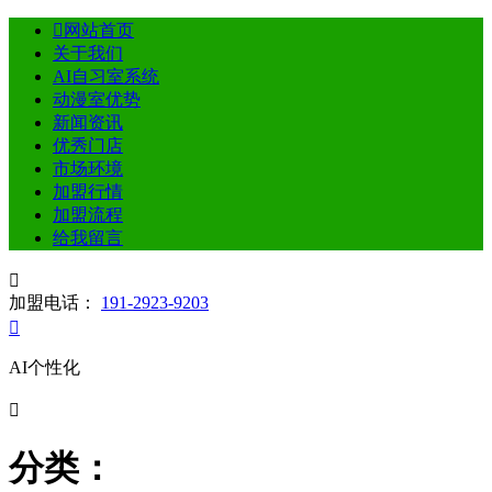

网站首页
关于我们
AI自习室系统
动漫室优势
新闻资讯
优秀门店
市场环境
加盟行情
加盟流程
给我留言

加盟电话：
191-2923-9203

AI个性化

分类：