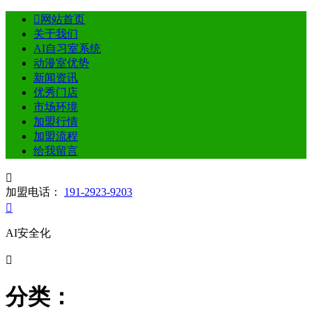

网站首页
关于我们
AI自习室系统
动漫室优势
新闻资讯
优秀门店
市场环境
加盟行情
加盟流程
给我留言

加盟电话：
191-2923-9203

AI安全化

分类：